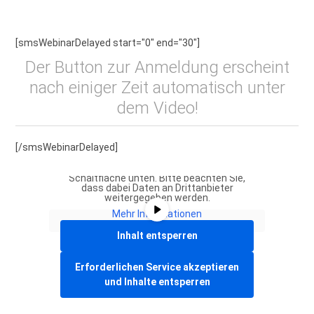
[smsWebinarDelayed start="0" end="30"]
Der Button zur Anmeldung erscheint
nach einiger Zeit automatisch unter
dem Video!
[/smsWebinarDelayed]
Sie sehen gerade einen Platzhalterinhalt
von
Vimeo
. Um auf den eigentlichen Inhalt
zuzugreifen, klicken Sie auf die
Schaltfläche unten. Bitte beachten Sie,
dass dabei Daten an Drittanbieter
weitergegeben werden.
Mehr Informationen
Inhalt entsperren
Erforderlichen Service akzeptieren
und Inhalte entsperren