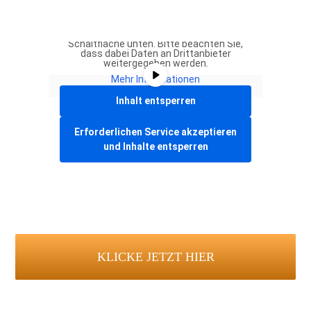
Sie sehen gerade einen Platzhalterinhalt
von
Vimeo
. Um auf den eigentlichen Inhalt
zuzugreifen, klicken Sie auf die
Schaltfläche unten. Bitte beachten Sie,
dass dabei Daten an Drittanbieter
weitergegeben werden.
Mehr Informationen
Inhalt entsperren
Erforderlichen Service akzeptieren
und Inhalte entsperren
KLICKE JETZT HIER