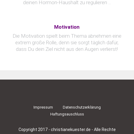
deinen Hormon-Haushalt zu regulieren ...
Motivation
Die Motivation spielt beim Thema abnehmen eine
extrem große Rolle, denn sie sorgt täglich dafür,
dass Du dein Ziel nicht aus den Augen verlierst!
Impressum
Datenschutzerklärung
Haftungsauschluss
Copyright 2017 - christianekuester.de - Alle Rechte