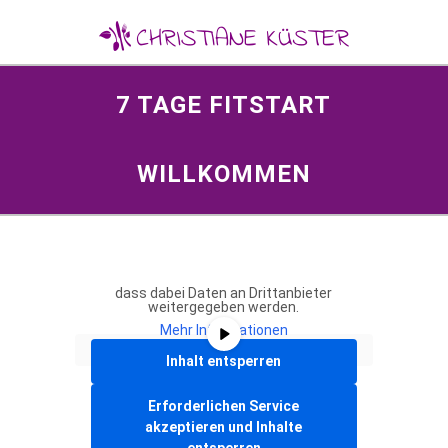
7 TAGE FITSTART
WILLKOMMEN
Sie sehen gerade einen Platzhalterinhalt
von
Vimeo
. Um auf den eigentlichen
Inhalt zuzugreifen, klicken Sie auf die
Schaltfläche unten. Bitte beachten Sie,
dass dabei Daten an Drittanbieter
weitergegeben werden.
Mehr Informationen
Inhalt entsperren
Erforderlichen Service
akzeptieren und Inhalte
entsperren